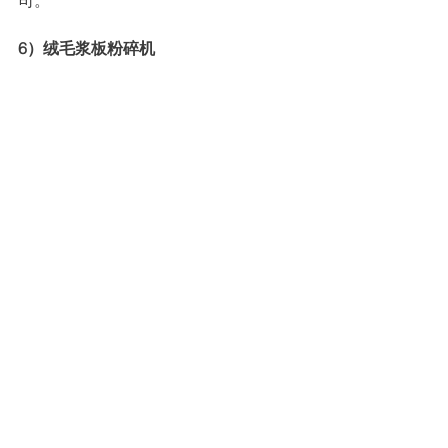
司。
6）绒毛浆板粉碎机
         该机器是纸尿裤生产线的头部机
器，主要功能是将绒毛浆板撕裂弹成绒
毛状态，保证风送时绒毛浆充分腾起在
成型辊上均匀成型。所以婴儿尿裤尿吸
收体无疙瘩、硬质块、无断腰，摸着手
感舒服靠该机器完成。
功率最高的机器，机器转速也很高，噪
音非常大是它最大的缺点，撕裂浆板和
绒毛花靠的是高转速和耐磨的锯片，锯
片的齿必须耐磨才能保证更换周期长，
浆板绒毛化质量高，锯片的材料，均匀
的质量必须是好的。国产的纸尿裤生产
线机器都配套国产粉碎机，基本上能满
足要求，当然以前和国外制造的粉碎机
比较起来有噪音大，锯片质量差的缺
陷，但是现在大有改观，国外的价格肯